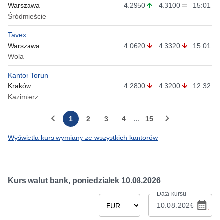
Warszawa
4.2950
4.3100
15:01
Śródmieście
Tavex
Warszawa
4.0620
4.3320
15:01
Wola
Kantor Torun
Kraków
4.2800
4.3200
12:32
Kazimierz
...
1
2
3
4
15
Wyświetla kurs wymiany ze wszystkich kantorów
Kurs walut bank,
poniedziałek 10.08.2026
Data kursu