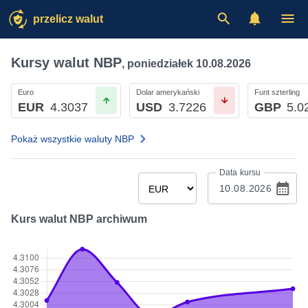
przelicz walut
Kursy walut NBP
,
poniedziałek 10.08.2026
Euro
Dolar amerykański
Funt szterling
EUR
4.3037
USD
3.7226
GBP
5.0
Pokaż wszystkie waluty NBP
Data kursu
Kurs walut NBP archiwum