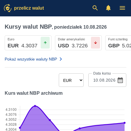
przelicz walut
Kursy walut NBP
,
poniedziałek 10.08.2026
Euro
Dolar amerykański
Funt szterling
EUR
4.3037
USD
3.7226
GBP
5.0
Pokaż wszystkie waluty NBP
Data kursu
Kurs walut NBP archiwum