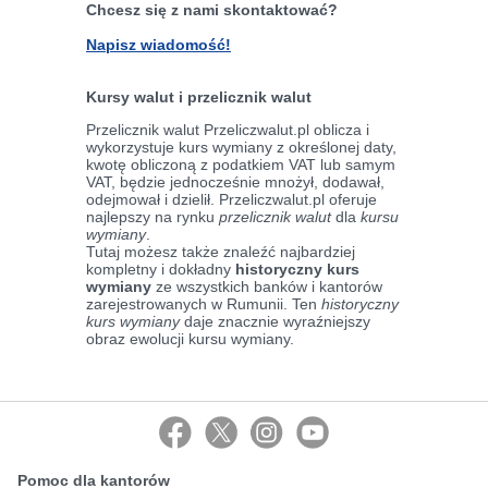
Chcesz się z nami skontaktować?
Napisz wiadomość!
Kursy walut i przelicznik walut
Przelicznik walut Przeliczwalut.pl oblicza i
wykorzystuje kurs wymiany z określonej daty,
kwotę obliczoną z podatkiem VAT lub samym
VAT, będzie jednocześnie mnożył, dodawał,
odejmował i dzielił. Przeliczwalut.pl oferuje
najlepszy na rynku
przelicznik walut
dla
kursu
wymiany
.
Tutaj możesz także znaleźć najbardziej
kompletny i dokładny
historyczny kurs
wymiany
ze wszystkich banków i kantorów
zarejestrowanych w Rumunii. Ten
historyczny
kurs wymiany
daje znacznie wyraźniejszy
obraz ewolucji kursu wymiany.
Pomoc dla kantorów