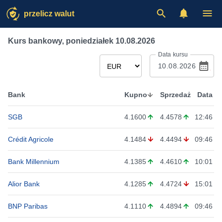
przelicz walut
Kurs bankowy
,
poniedziałek 10.08.2026
Data kursu
Bank
Kupno
Sprzedaż
Data
SGB
4.1600
4.4578
12:46
Crédit Agricole
4.1484
4.4494
09:46
Bank Millennium
4.1385
4.4610
10:01
Alior Bank
4.1285
4.4724
15:01
BNP Paribas
4.1110
4.4894
09:46