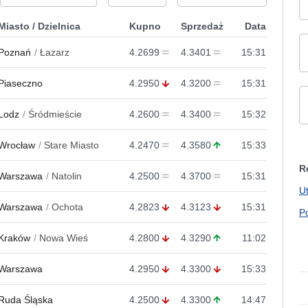
Miasto / Dzielnica
Kupno
Sprzedaż
Data
Poznań
Łazarz
4.2699
4.3401
15:31
Piaseczno
4.2950
4.3200
15:31
Lodz
Śródmieście
4.2600
4.3400
15:32
Wrocław
Stare Miasto
4.2470
4.3580
15:33
R
Warszawa
Natolin
4.2500
4.3700
15:31
U
Warszawa
Ochota
4.2823
4.3123
15:31
P
Kraków
Nowa Wieś
4.2800
4.3290
11:02
Warszawa
4.2950
4.3300
15:33
Ruda Śląska
4.2500
4.3300
14:47