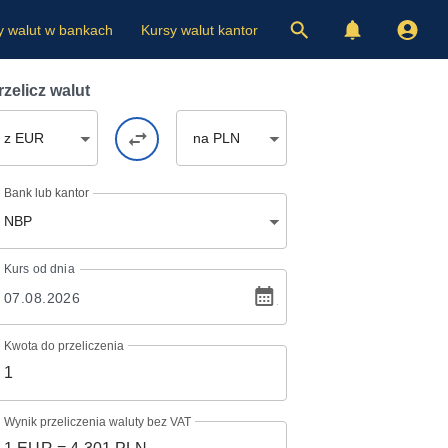
y walut w bankach
Kursy walut kantor
rzelicz walut
z EUR
na PLN
Bank lub kantor
NBP
Kurs
od dnia
Kwota do przeliczenia
Wynik przeliczenia waluty bez VAT