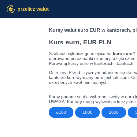
przelicz walut
Kursy walut euro EUR w kantorach
,
p
Kurs euro, EUR PLN
Szukasz najlepszego miejsca na
kurs euro
? 
oferowane przez banki i kantory, dzięki czem
Porównaj kursy euro w kantorach i bankach!
Ostrożny! Przed fizycznym udaniem się do
eu
kantorze kurs wymiany euro jest taki sam. Ce
określonych kwot minimalnych.
Kursy podane są dla wybranej kwoty w euro l
UWAGA! Kantory mogą wyświetlać korzystne k
≤100
1000
2000