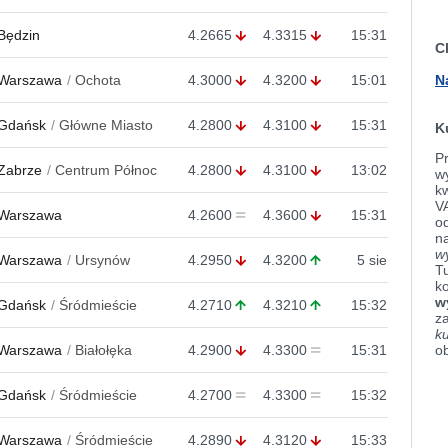
Będzin
4.2665
4.3315
15:31
C
N
Warszawa
Ochota
4.3000
4.3200
15:01
Gdańsk
Główne Miasto
4.2800
4.3100
15:31
K
Pr
Zabrze
Centrum Północ
4.2800
4.3100
13:02
wy
k
V
Warszawa
4.2600
4.3600
15:31
od
n
w
Warszawa
Ursynów
4.2950
4.3200
5 sie
Tu
k
w
Gdańsk
Śródmieście
4.2710
4.3210
15:32
z
k
o
Warszawa
Białołęka
4.2900
4.3300
15:31
Gdańsk
Śródmieście
4.2700
4.3300
15:32
Warszawa
Śródmieście
4.2890
4.3120
15:33