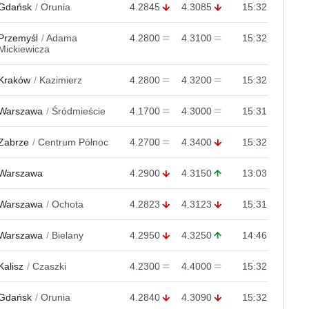
Gdańsk
Orunia
4.2845
4.3085
15:32
Przemyśl
Adama
4.2800
4.3100
15:32
Mickiewicza
Kraków
Kazimierz
4.2800
4.3200
15:32
Warszawa
Śródmieście
4.1700
4.3000
15:31
Zabrze
Centrum Północ
4.2700
4.3400
15:32
Warszawa
4.2900
4.3150
13:03
Warszawa
Ochota
4.2823
4.3123
15:31
Warszawa
Bielany
4.2950
4.3250
14:46
Kalisz
Czaszki
4.2300
4.4000
15:32
Gdańsk
Orunia
4.2840
4.3090
15:32