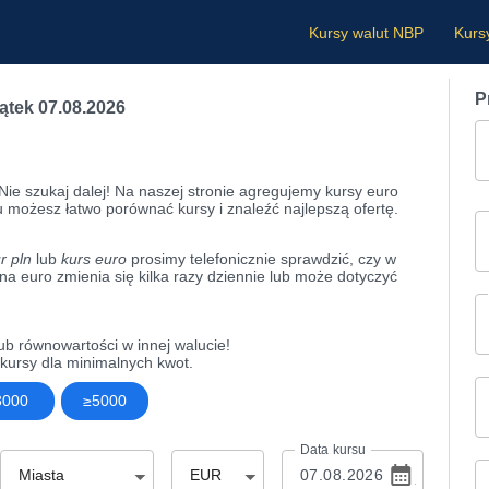
Kursy walut NBP
Kurs
P
iątek 07.08.2026
Nie szukaj dalej! Na naszej stronie agregujemy kursy euro
u możesz łatwo porównać kursy i znaleźć najlepszą ofertę.
r pln
lub
kurs euro
prosimy telefonicznie sprawdzić, czy w
na euro zmienia się kilka razy dziennie lub może dotyczyć
ub równowartości w innej walucie!
ursy dla minimalnych kwot.
3000
≥5000
Data kursu
Miasta
EUR