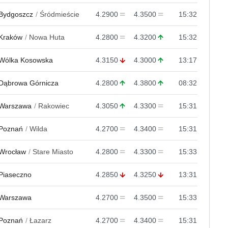
Bydgoszcz
Śródmieście
4.2900
4.3500
15:32
Kraków
Nowa Huta
4.2800
4.3200
15:32
Wólka Kosowska
4.3150
4.3000
13:17
Dąbrowa Górnicza
4.2800
4.3800
08:32
Warszawa
Rakowiec
4.3050
4.3300
15:31
Poznań
Wilda
4.2700
4.3400
15:31
Wrocław
Stare Miasto
4.2800
4.3300
15:33
Piaseczno
4.2850
4.3250
13:31
Warszawa
4.2700
4.3500
15:33
Poznań
Łazarz
4.2700
4.3400
15:31