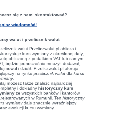
hcesz się z nami skontaktować?
apisz wiadomość!
ursy walut i przelicznik walut
zelicznik walut Przeliczwalut.pl oblicza i
korzystuje kurs wymiany z określonej daty,
wotę obliczoną z podatkiem VAT lub samym
AT, będzie jednocześnie mnożył, dodawał,
ejmował i dzielił. Przeliczwalut.pl oferuje
ajlepszy na rynku
przelicznik walut
dla
kursu
ymiany
.
taj możesz także znaleźć najbardziej
ompletny i dokładny
historyczny kurs
ymiany
ze wszystkich banków i kantorów
arejestrowanych w Rumunii. Ten
historyczny
urs wymiany
daje znacznie wyraźniejszy
braz ewolucji kursu wymiany.