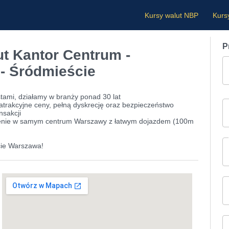
Kursy walut NBP
Kurs
P
t Kantor Centrum -
- Śródmieście
stami, działamy w branży ponad 30 lat
trakcyjne ceny, pełną dyskrecję oraz bezpieczeństwo
nsakcji
nie w samym centrum Warszawy z łatwym dojazdem (100m
cie Warszawa!