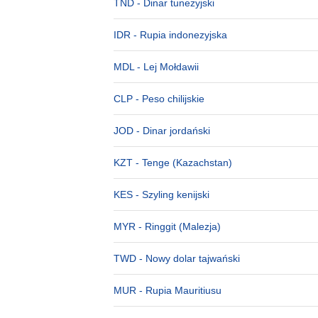
TND
- Dinar tunezyjski
IDR
- Rupia indonezyjska
MDL
- Lej Mołdawii
CLP
- Peso chilijskie
JOD
- Dinar jordański
KZT
- Tenge (Kazachstan)
KES
- Szyling kenijski
MYR
- Ringgit (Malezja)
TWD
- Nowy dolar tajwański
MUR
- Rupia Mauritiusu