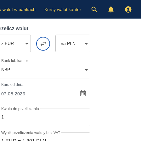
y walut w bankach
Kursy walut kantor
rzelicz walut
z EUR
na PLN
Bank lub kantor
NBP
Kurs
od dnia
Kwota do przeliczenia
Wynik przeliczenia waluty bez VAT