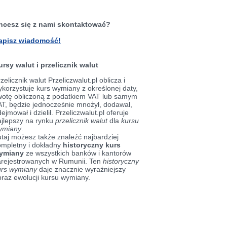
hcesz się z nami skontaktować?
apisz wiadomość!
ursy walut i przelicznik walut
zelicznik walut Przeliczwalut.pl oblicza i
korzystuje kurs wymiany z określonej daty,
wotę obliczoną z podatkiem VAT lub samym
AT, będzie jednocześnie mnożył, dodawał,
ejmował i dzielił. Przeliczwalut.pl oferuje
ajlepszy na rynku
przelicznik walut
dla
kursu
ymiany
.
taj możesz także znaleźć najbardziej
ompletny i dokładny
historyczny kurs
ymiany
ze wszystkich banków i kantorów
arejestrowanych w Rumunii. Ten
historyczny
urs wymiany
daje znacznie wyraźniejszy
braz ewolucji kursu wymiany.