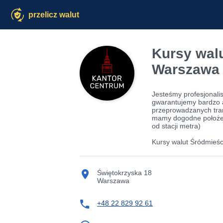
przelicz walut
Kursy walu
Warszawa 
Jesteśmy profesjonali
gwarantujemy bardzo a
przeprowadzanych tra
mamy dogodne położe
od stacji metra)
Kursy walut Śródmieś
Świętokrzyska 18
Warszawa
+48 22 829 92 61