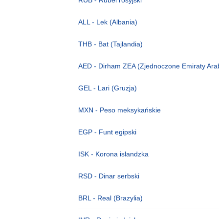
RUB
- Rubel rosyjski
ALL
- Lek (Albania)
THB
- Bat (Tajlandia)
AED
- Dirham ZEA (Zjednoczone Emiraty Ara
GEL
- Lari (Gruzja)
MXN
- Peso meksykańskie
EGP
- Funt egipski
ISK
- Korona islandzka
RSD
- Dinar serbski
BRL
- Real (Brazylia)