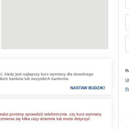
R
eć, kiedy jest najlepszy kurs wymiany dla dowolnego
kich banków lub wszystkich kantorów.
U
NASTAW BUDZIK!
P
lut prosimy sprawdzić telefonicznie, czy kurs wymiany
 zmienia się kilka razy dziennie lub może dotyczyć