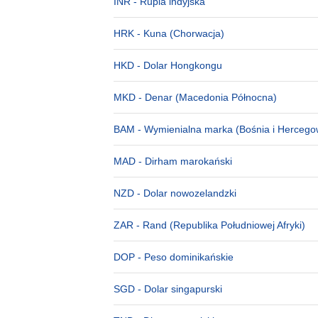
INR
- Rupia indyjska
HRK
- Kuna (Chorwacja)
HKD
- Dolar Hongkongu
MKD
- Denar (Macedonia Północna)
BAM
- Wymienialna marka (Bośnia i Hercego
MAD
- Dirham marokański
NZD
- Dolar nowozelandzki
ZAR
- Rand (Republika Południowej Afryki)
DOP
- Peso dominikańskie
SGD
- Dolar singapurski