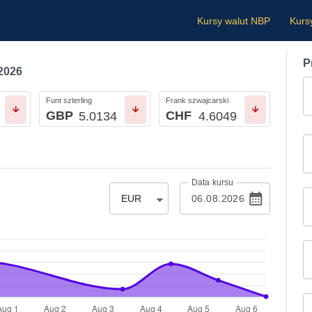
Kursy walut NBP
Kurs
P
.2026
Funt szterling
Frank szwajcarski
GBP
CHF
5.0134
4.6049
Data kursu
EUR