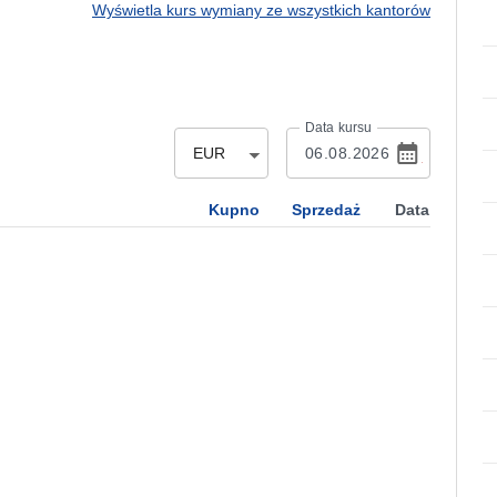
Wyświetla kurs wymiany ze wszystkich kantorów
Data kursu
EUR
Kupno
Sprzedaż
Data