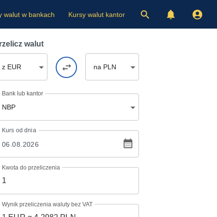
y walut w bankach
Kursy walut kantor
rzelicz walut
z EUR
na PLN
Bank lub kantor
NBP
Kurs
od dnia
Kwota do przeliczenia
Wynik przeliczenia waluty bez VAT