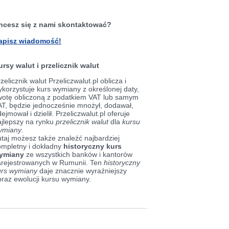
hcesz się z nami skontaktować?
apisz wiadomość!
ursy walut i przelicznik walut
zelicznik walut Przeliczwalut.pl oblicza i
korzystuje kurs wymiany z określonej daty,
wotę obliczoną z podatkiem VAT lub samym
AT, będzie jednocześnie mnożył, dodawał,
ejmował i dzielił. Przeliczwalut.pl oferuje
ajlepszy na rynku
przelicznik walut
dla
kursu
ymiany
.
taj możesz także znaleźć najbardziej
ompletny i dokładny
historyczny kurs
ymiany
ze wszystkich banków i kantorów
arejestrowanych w Rumunii. Ten
historyczny
urs wymiany
daje znacznie wyraźniejszy
braz ewolucji kursu wymiany.