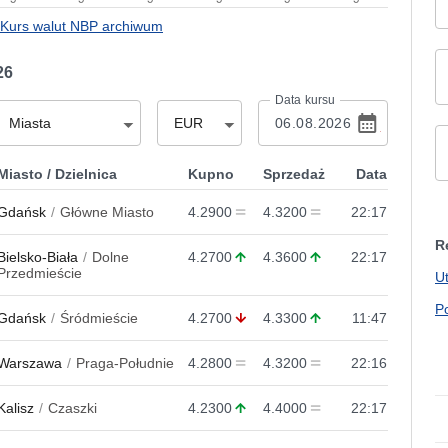
Kurs walut NBP archiwum
26
Data kursu
Miasta
EUR
Miasto / Dzielnica
Kupno
Sprzedaż
Data
Gdańsk
Główne Miasto
4.2900
4.3200
22:17
R
Bielsko-Biała
Dolne
4.2700
4.3600
22:17
Przedmieście
U
P
Gdańsk
Śródmieście
4.2700
4.3300
11:47
Warszawa
Praga-Południe
4.2800
4.3200
22:16
Kalisz
Czaszki
4.2300
4.4000
22:17