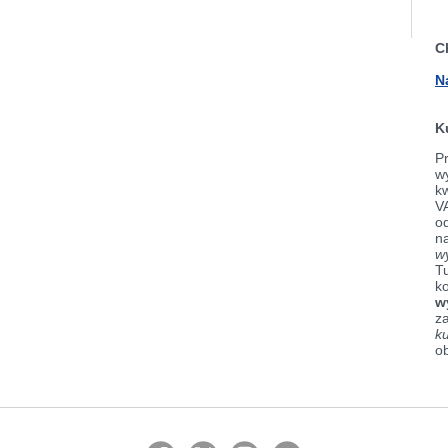
C
N
K
Pr
wy
k
V
od
n
w
Tu
k
w
z
k
o