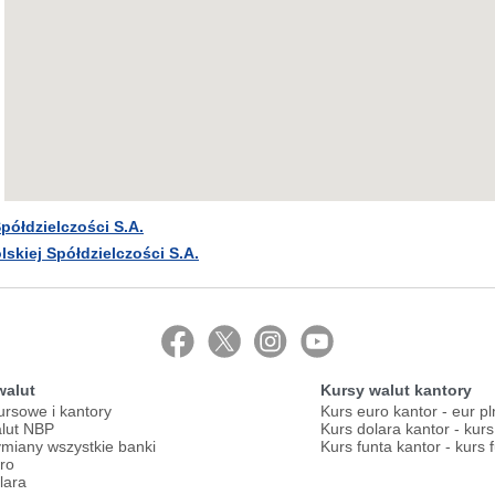
półdzielczości S.A.
skiej Spółdzielczości S.A.
walut
Kursy walut kantory
ursowe i kantory
Kurs euro kantor - eur pl
lut NBP
Kurs dolara kantor - kur
miany wszystkie banki
Kurs funta kantor - kurs 
ro
lara