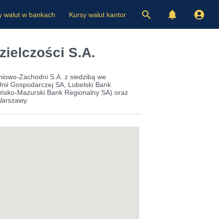
y walut w bankach
Kursy walut kantor
ielczości S.A.
iowo-Zachodni S.A. z siedzibą we
nii Gospodarczej SA, Lubelski Bank
ińsko-Mazurski Bank Regionalny SA) oraz
Warszawy.