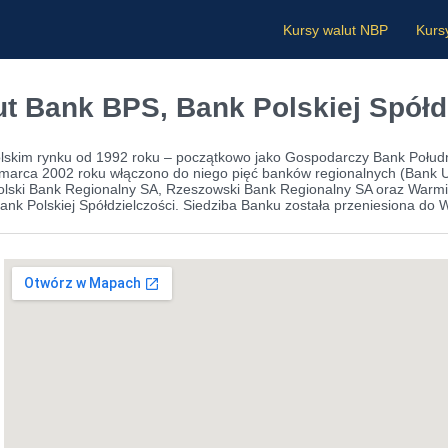
Kursy walut NBP
Kurs
t Bank BPS, Bank Polskiej Spółdz
lskim rynku od 1992 roku – początkowo jako Gospodarczy Bank Połudn
marca 2002 roku włączono do niego pięć banków regionalnych (Bank U
olski Bank Regionalny SA, Rzeszowski Bank Regionalny SA oraz Warm
nk Polskiej Spółdzielczości. Siedziba Banku została przeniesiona do 