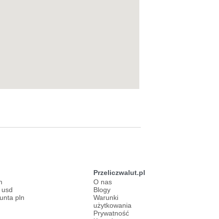
Przeliczwalut.pl
n
O nas
s usd
Blogy
funta pln
Warunki
użytkowania
Prywatność