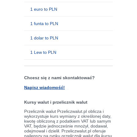
1 euro to PLN
1 funta to PLN
1 dolar to PLN
1 Lew to PLN
Chcesz się z nami skontaktować?
Napisz wiadomość!
Kursy walut i przelicznik walut
Przelicznik walut Przeliczwalut.pl oblicza i
wykorzystuje kurs wymiany z określonej daty,
kwotę obliczoną z podatkiem VAT lub samym
VAT, będzie jednocześnie mnożył, dodawał,
odejmował i dzielił. Przeliczwalut.pl oferuje
najlepszy na rynku
przelicznik walut
dla
kursu