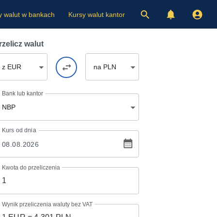
y walut w bankach
Kursy walut kantor
rzelicz walut
z EUR
na PLN
Bank lub kantor
NBP
Kurs
od dnia
Kwota do przeliczenia
Wynik przeliczenia waluty bez VAT