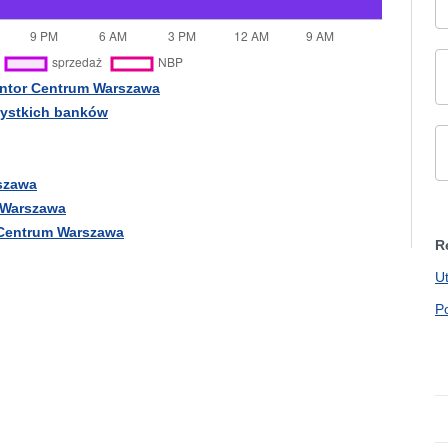
antor Centrum Warszawa
zystkich banków
rszawa
 Warszawa
 Centrum Warszawa
R
U
P