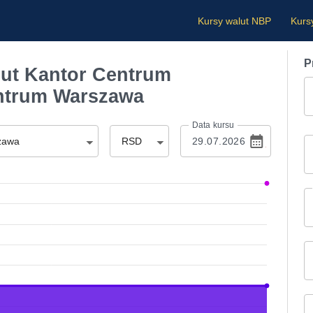
Kursy walut NBP
Kurs
P
ut Kantor Centrum
ntrum Warszawa
Data kursu
zawa
RSD