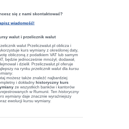
hcesz się z nami skontaktować?
apisz wiadomość!
ursy walut i przelicznik walut
zelicznik walut Przeliczwalut.pl oblicza i
korzystuje kurs wymiany z określonej daty,
wotę obliczoną z podatkiem VAT lub samym
AT, będzie jednocześnie mnożył, dodawał,
ejmował i dzielił. Przeliczwalut.pl oferuje
ajlepszy na rynku
przelicznik walut
dla
kursu
ymiany
.
taj możesz także znaleźć najbardziej
ompletny i dokładny
historyczny kurs
ymiany
ze wszystkich banków i kantorów
arejestrowanych w Rumunii. Ten
historyczny
urs wymiany
daje znacznie wyraźniejszy
braz ewolucji kursu wymiany.