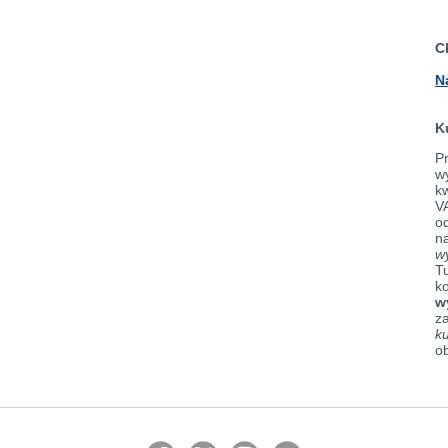
C
N
K
Pr
wy
k
V
od
n
w
Tu
k
w
z
k
o