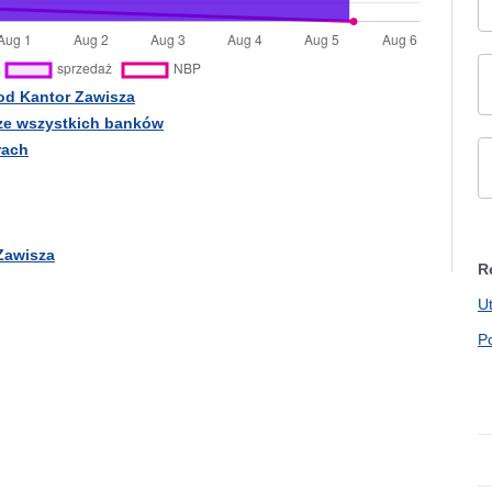
od Kantor Zawisza
ze wszystkich banków
rach
Zawisza
R
U
P