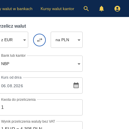
y walut w bankach
Kursy walut kantor
rzelicz walut
z EUR
na PLN
Bank lub kantor
NBP
Kurs
od dnia
Kwota do przeliczenia
Wynik przeliczenia waluty bez VAT