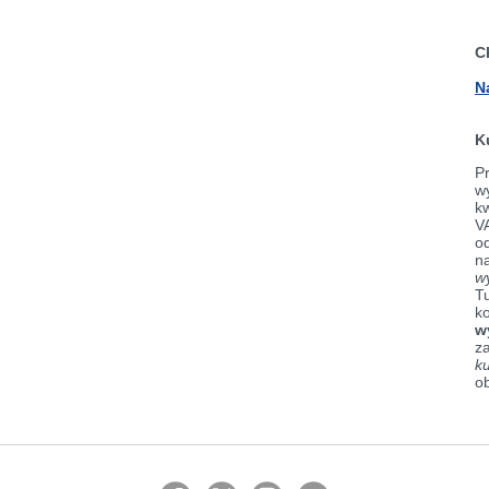
C
N
K
Pr
wy
k
V
od
n
w
Tu
k
w
z
k
o