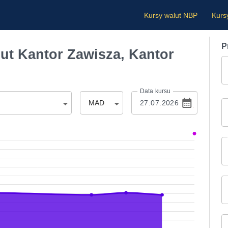
Kursy walut NBP
Kurs
P
t Kantor Zawisza, Kantor
Data kursu
MAD