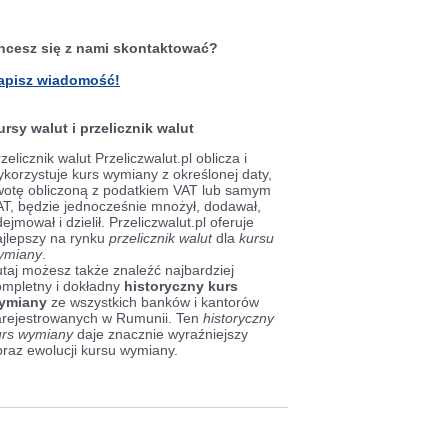
hcesz się z nami skontaktować?
apisz wiadomość!
ursy walut i przelicznik walut
zelicznik walut Przeliczwalut.pl oblicza i
korzystuje kurs wymiany z określonej daty,
wotę obliczoną z podatkiem VAT lub samym
AT, będzie jednocześnie mnożył, dodawał,
ejmował i dzielił. Przeliczwalut.pl oferuje
ajlepszy na rynku
przelicznik walut
dla
kursu
ymiany
.
taj możesz także znaleźć najbardziej
ompletny i dokładny
historyczny kurs
ymiany
ze wszystkich banków i kantorów
arejestrowanych w Rumunii. Ten
historyczny
urs wymiany
daje znacznie wyraźniejszy
braz ewolucji kursu wymiany.