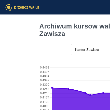
przelicz walut
Archiwum kursow walu
Zawisza
Kantor Zawisza