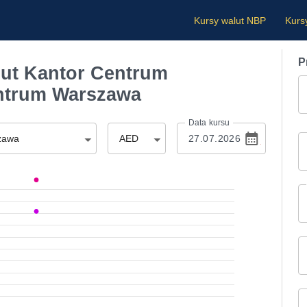
Kursy walut NBP
Kurs
P
ut Kantor Centrum
ntrum Warszawa
Data kursu
zawa
AED