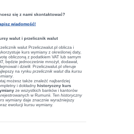
hcesz się z nami skontaktować?
apisz wiadomość!
ursy walut i przelicznik walut
zelicznik walut Przeliczwalut.pl oblicza i
korzystuje kurs wymiany z określonej daty,
wotę obliczoną z podatkiem VAT lub samym
AT, będzie jednocześnie mnożył, dodawał,
ejmował i dzielił. Przeliczwalut.pl oferuje
ajlepszy na rynku
przelicznik walut
dla
kursu
ymiany
.
taj możesz także znaleźć najbardziej
ompletny i dokładny
historyczny kurs
ymiany
ze wszystkich banków i kantorów
arejestrowanych w Rumunii. Ten
historyczny
urs wymiany
daje znacznie wyraźniejszy
braz ewolucji kursu wymiany.