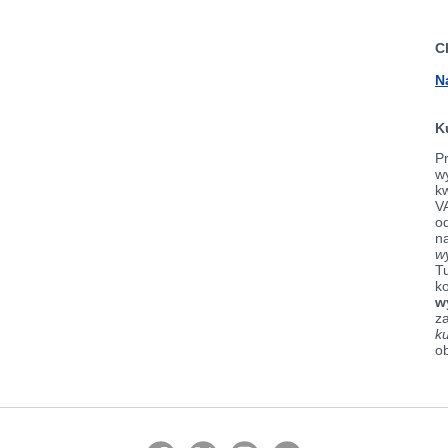
C
N
K
Pr
wy
k
V
od
n
w
Tu
k
w
z
k
o