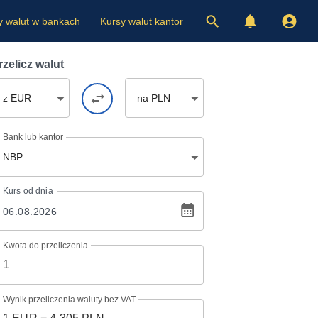
y walut w bankach
Kursy walut kantor
rzelicz walut
z EUR
na PLN
Bank lub kantor
NBP
Kurs
od dnia
Kwota do przeliczenia
Wynik przeliczenia waluty bez VAT