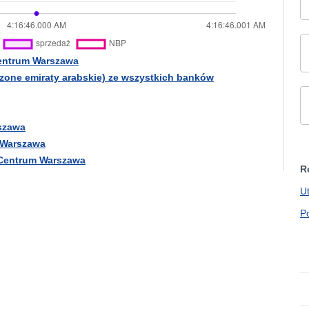
Centrum Warszawa
zone emiraty arabskie) ze wszystkich banków
rszawa
 Warszawa
 Centrum Warszawa
R
U
P