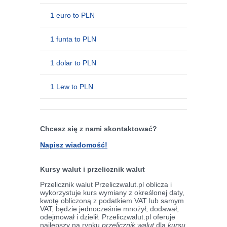
1 euro to PLN
1 funta to PLN
1 dolar to PLN
1 Lew to PLN
Chcesz się z nami skontaktować?
Napisz wiadomość!
Kursy walut i przelicznik walut
Przelicznik walut Przeliczwalut.pl oblicza i
wykorzystuje kurs wymiany z określonej daty,
kwotę obliczoną z podatkiem VAT lub samym
VAT, będzie jednocześnie mnożył, dodawał,
odejmował i dzielił. Przeliczwalut.pl oferuje
najlepszy na rynku
przelicznik walut
dla
kursu