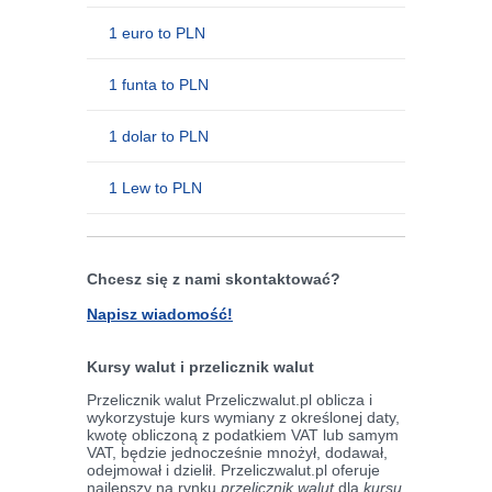
1 euro to PLN
1 funta to PLN
1 dolar to PLN
1 Lew to PLN
Chcesz się z nami skontaktować?
Napisz wiadomość!
Kursy walut i przelicznik walut
Przelicznik walut Przeliczwalut.pl oblicza i
wykorzystuje kurs wymiany z określonej daty,
kwotę obliczoną z podatkiem VAT lub samym
VAT, będzie jednocześnie mnożył, dodawał,
odejmował i dzielił. Przeliczwalut.pl oferuje
najlepszy na rynku
przelicznik walut
dla
kursu