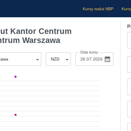
Kursy walut NBP
Kurs
P
ut Kantor Centrum
ntrum Warszawa
Data kursu
zawa
NZD