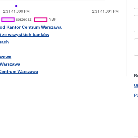
 od Kantor Centrum Warszawa
i ze wszystkich banków
rach
rszawa
 Warszawa
 Centrum Warszawa
R
U
P