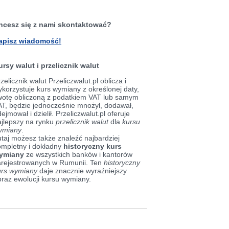
hcesz się z nami skontaktować?
apisz wiadomość!
ursy walut i przelicznik walut
zelicznik walut Przeliczwalut.pl oblicza i
korzystuje kurs wymiany z określonej daty,
wotę obliczoną z podatkiem VAT lub samym
AT, będzie jednocześnie mnożył, dodawał,
ejmował i dzielił. Przeliczwalut.pl oferuje
ajlepszy na rynku
przelicznik walut
dla
kursu
ymiany
.
taj możesz także znaleźć najbardziej
ompletny i dokładny
historyczny kurs
ymiany
ze wszystkich banków i kantorów
arejestrowanych w Rumunii. Ten
historyczny
urs wymiany
daje znacznie wyraźniejszy
braz ewolucji kursu wymiany.