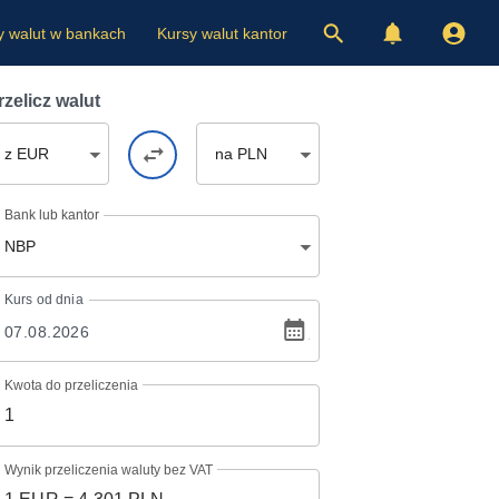
y walut w bankach
Kursy walut kantor
rzelicz walut
z EUR
na PLN
Bank lub kantor
NBP
Kurs
od dnia
Kwota do przeliczenia
Wynik przeliczenia waluty bez VAT