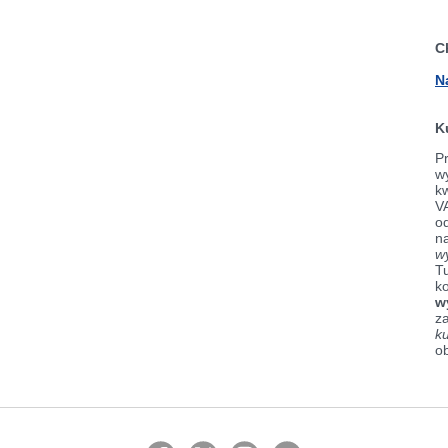
C
N
K
Pr
wy
k
V
od
n
w
Tu
k
w
z
k
o