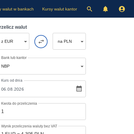
y walut w bankach
Kursy walut kantor
rzelicz walut
z EUR
na PLN
Bank lub kantor
NBP
Kurs
od dnia
Kwota do przeliczenia
Wynik przeliczenia waluty bez VAT