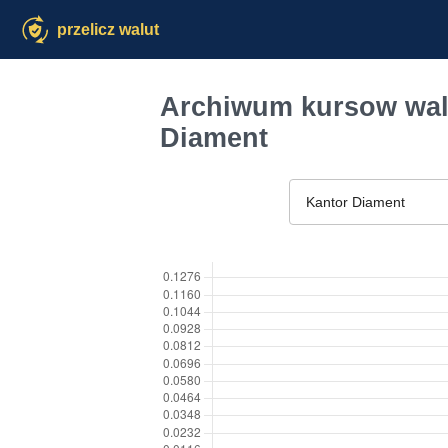
przelicz walut
Archiwum kursow walu
Diament
Kantor Diament