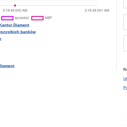
Kantor Diament
wszystkich banków
h
 Diament
R
U
P