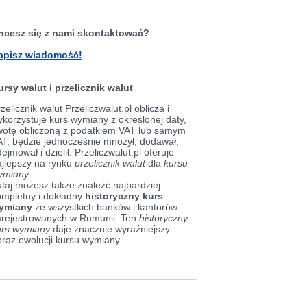
hcesz się z nami skontaktować?
apisz wiadomość!
ursy walut i przelicznik walut
zelicznik walut Przeliczwalut.pl oblicza i
korzystuje kurs wymiany z określonej daty,
wotę obliczoną z podatkiem VAT lub samym
AT, będzie jednocześnie mnożył, dodawał,
ejmował i dzielił. Przeliczwalut.pl oferuje
ajlepszy na rynku
przelicznik walut
dla
kursu
ymiany
.
taj możesz także znaleźć najbardziej
ompletny i dokładny
historyczny kurs
ymiany
ze wszystkich banków i kantorów
arejestrowanych w Rumunii. Ten
historyczny
urs wymiany
daje znacznie wyraźniejszy
braz ewolucji kursu wymiany.