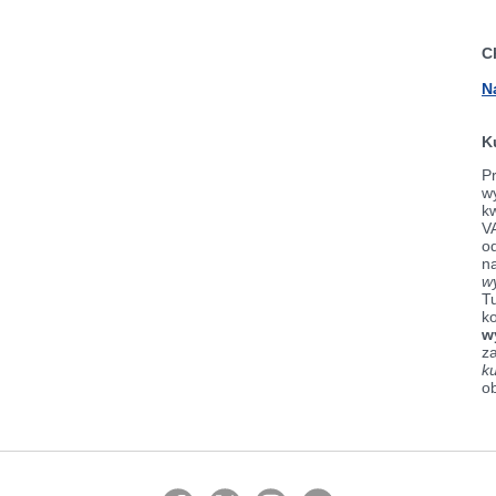
C
N
K
Pr
wy
k
V
od
n
w
Tu
k
w
z
k
o