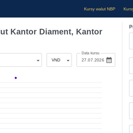
Kursy walut NBP
Kurs
P
t Kantor Diament, Kantor
Data kursu
VND