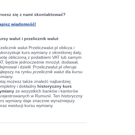
hcesz się z nami skontaktować?
apisz wiadomość!
ursy walut i przelicznik walut
zelicznik walut Przeliczwalut.pl oblicza i
korzystuje kurs wymiany z określonej daty,
wotę obliczoną z podatkiem VAT lub samym
AT, będzie jednocześnie mnożył, dodawał,
ejmował i dzielił. Przeliczwalut.pl oferuje
ajlepszy na rynku
przelicznik walut
dla
kursu
ymiany
.
taj możesz także znaleźć najbardziej
ompletny i dokładny
historyczny kurs
ymiany
ze wszystkich banków i kantorów
arejestrowanych w Rumunii. Ten
historyczny
urs wymiany
daje znacznie wyraźniejszy
braz ewolucji kursu wymiany.