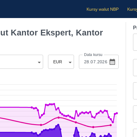
Kursy walut NBP
Kurs
P
t Kantor Ekspert, Kantor
Data kursu
EUR