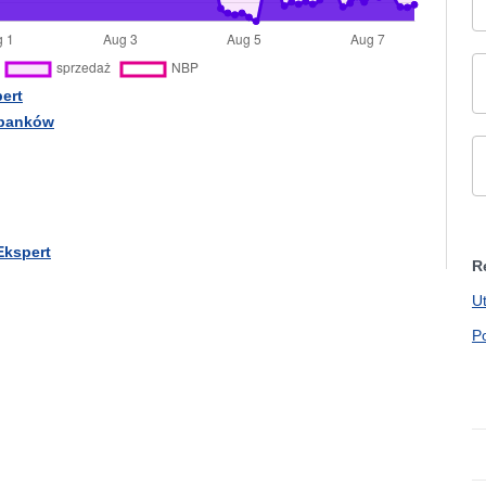
ert
 banków
Ekspert
R
U
P