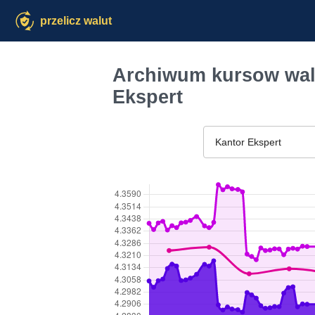
przelicz walut
Archiwum kursow walu
Ekspert
Kantor Ekspert