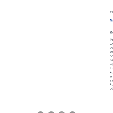
C
N
K
Pr
wy
k
V
od
n
w
Tu
k
w
z
k
o