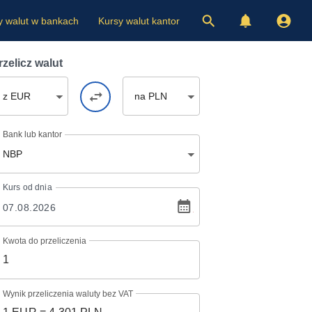
y walut w bankach
Kursy walut kantor
rzelicz walut
z EUR
na PLN
Bank lub kantor
NBP
Kurs
od dnia
Kwota do przeliczenia
Wynik przeliczenia waluty bez VAT