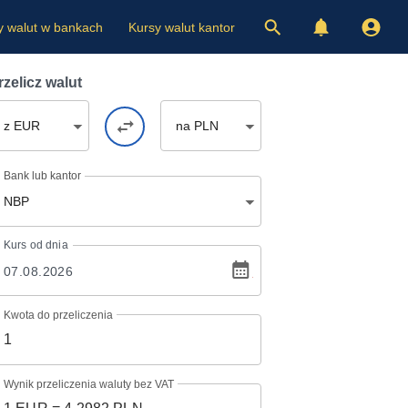
y walut w bankach
Kursy walut kantor
rzelicz walut
z EUR
na PLN
Bank lub kantor
NBP
Kurs
od dnia
Kwota do przeliczenia
Wynik przeliczenia waluty bez VAT