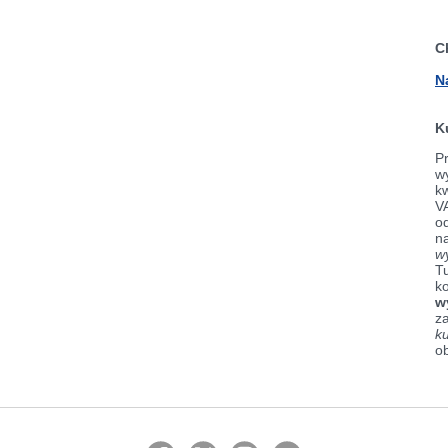
C
N
K
Pr
wy
k
V
od
n
w
Tu
k
w
z
k
o