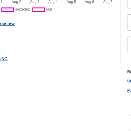
 banków
 UNO
R
U
P