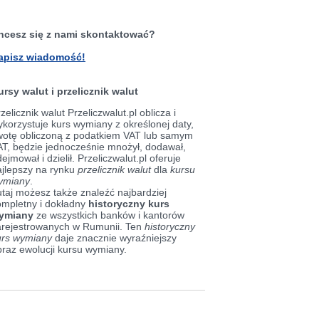
hcesz się z nami skontaktować?
apisz wiadomość!
ursy walut i przelicznik walut
zelicznik walut Przeliczwalut.pl oblicza i
korzystuje kurs wymiany z określonej daty,
wotę obliczoną z podatkiem VAT lub samym
AT, będzie jednocześnie mnożył, dodawał,
ejmował i dzielił. Przeliczwalut.pl oferuje
ajlepszy na rynku
przelicznik walut
dla
kursu
ymiany
.
taj możesz także znaleźć najbardziej
ompletny i dokładny
historyczny kurs
ymiany
ze wszystkich banków i kantorów
arejestrowanych w Rumunii. Ten
historyczny
urs wymiany
daje znacznie wyraźniejszy
braz ewolucji kursu wymiany.