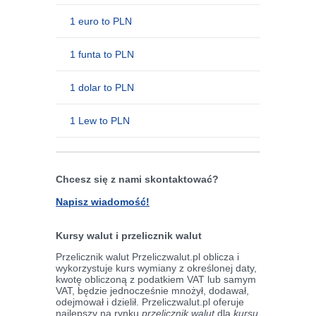
1 euro to PLN
1 funta to PLN
1 dolar to PLN
1 Lew to PLN
Chcesz się z nami skontaktować?
Napisz wiadomość!
Kursy walut i przelicznik walut
Przelicznik walut Przeliczwalut.pl oblicza i
wykorzystuje kurs wymiany z określonej daty,
kwotę obliczoną z podatkiem VAT lub samym
VAT, będzie jednocześnie mnożył, dodawał,
odejmował i dzielił. Przeliczwalut.pl oferuje
najlepszy na rynku
przelicznik walut
dla
kursu