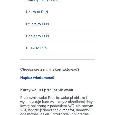
1 euro to PLN
1 funta to PLN
1 dolar to PLN
1 Lew to PLN
Chcesz się z nami skontaktować?
Napisz wiadomość!
Kursy walut i przelicznik walut
Przelicznik walut Przeliczwalut.pl oblicza i
wykorzystuje kurs wymiany z określonej daty,
kwotę obliczoną z podatkiem VAT lub samym
VAT, będzie jednocześnie mnożył, dodawał,
odejmował i dzielił. Przeliczwalut.pl oferuje