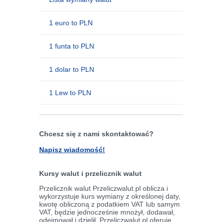
1 euro to PLN
1 funta to PLN
1 dolar to PLN
1 Lew to PLN
Chcesz się z nami skontaktować?
Napisz wiadomość!
Kursy walut i przelicznik walut
Przelicznik walut Przeliczwalut.pl oblicza i
wykorzystuje kurs wymiany z określonej daty,
kwotę obliczoną z podatkiem VAT lub samym
VAT, będzie jednocześnie mnożył, dodawał,
odejmował i dzielił. Przeliczwalut.pl oferuje