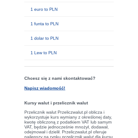
1 euro to PLN
1 funta to PLN
1 dolar to PLN
1 Lew to PLN
Chcesz się z nami skontaktować?
Napisz wiadomość!
Kursy walut i przelicznik walut
Przelicznik walut Przeliczwalut.pl oblicza i
wykorzystuje kurs wymiany z określonej daty,
kwotę obliczoną z podatkiem VAT lub samym
VAT, będzie jednocześnie mnożył, dodawał,
odejmował i dzielił. Przeliczwalut.pl oferuje
najlepszy na rynku
przelicznik walut
dla
kursu