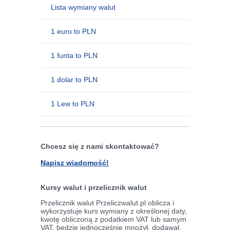
Lista wymiany walut
1 euro to PLN
1 funta to PLN
1 dolar to PLN
1 Lew to PLN
Chcesz się z nami skontaktować?
Napisz wiadomość!
Kursy walut i przelicznik walut
Przelicznik walut Przeliczwalut.pl oblicza i
wykorzystuje kurs wymiany z określonej daty,
kwotę obliczoną z podatkiem VAT lub samym
VAT, będzie jednocześnie mnożył, dodawał,