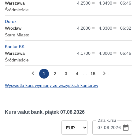
Warszawa
4.2500
4.3490
06:46
Śródmieście
Dorex
Wrocław
4.2800
4.3300
06:32
Stare Miasto
Kantor KK
Warszawa
4.1700
4.3000
06:46
Śródmieście
...
1
2
3
4
15
Wyświetla kurs wymiany ze wszystkich kantorów
Kurs walut bank,
piątek 07.08.2026
Data kursu