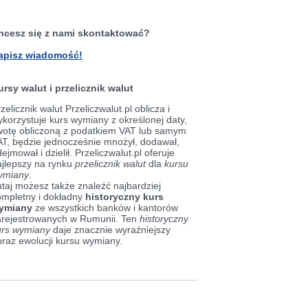
hcesz się z nami skontaktować?
apisz wiadomość!
ursy walut i przelicznik walut
zelicznik walut Przeliczwalut.pl oblicza i
korzystuje kurs wymiany z określonej daty,
wotę obliczoną z podatkiem VAT lub samym
AT, będzie jednocześnie mnożył, dodawał,
ejmował i dzielił. Przeliczwalut.pl oferuje
ajlepszy na rynku
przelicznik walut
dla
kursu
ymiany
.
taj możesz także znaleźć najbardziej
ompletny i dokładny
historyczny kurs
ymiany
ze wszystkich banków i kantorów
arejestrowanych w Rumunii. Ten
historyczny
urs wymiany
daje znacznie wyraźniejszy
braz ewolucji kursu wymiany.