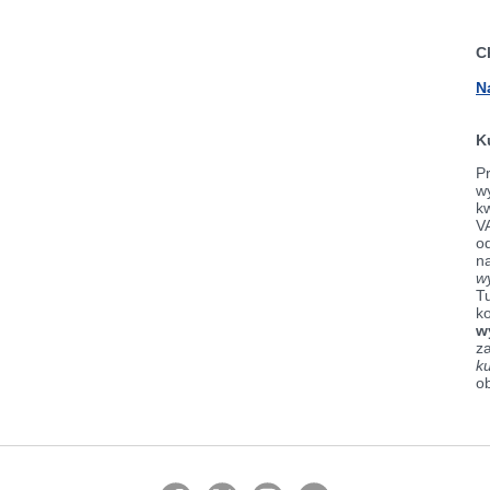
C
N
K
Pr
wy
k
V
od
n
w
Tu
k
w
z
k
o