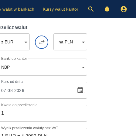
y walut w bankach
Kursy walut kantor
rzelicz walut
z EUR
na PLN
Bank lub kantor
NBP
Kurs
od dnia
Kwota do przeliczenia
Wynik przeliczenia waluty bez VAT