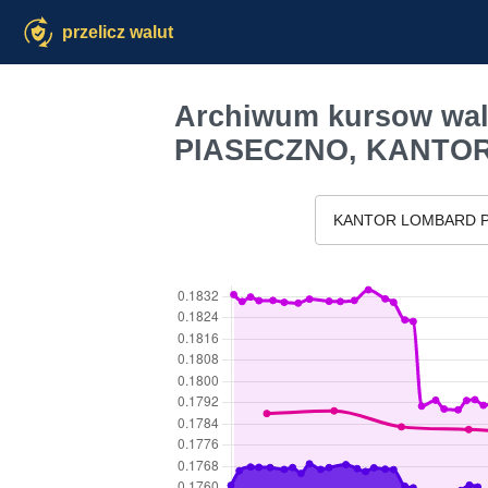
przelicz walut
Archiwum kursow w
PIASECZNO, KANTO
KANTOR LOMBARD 