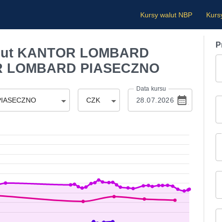
Kursy walut NBP
Kurs
P
alut KANTOR LOMBARD
R LOMBARD PIASECZNO
Data kursu
PIASECZNO
CZK