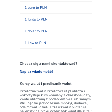
1 euro to PLN
1 funta to PLN
1 dolar to PLN
1 Lew to PLN
Chcesz się z nami skontaktować?
Napisz wiadomość!
Kursy walut i przelicznik walut
Przelicznik walut Przeliczwalut.pl oblicza i
wykorzystuje kurs wymiany z określonej daty,
kwotę obliczoną z podatkiem VAT lub samym
VAT, będzie jednocześnie mnożył, dodawał,
odejmował i dzielił. Przeliczwalut.pl oferuje
najlepszy na rynku
przelicznik walut
dla
kursu