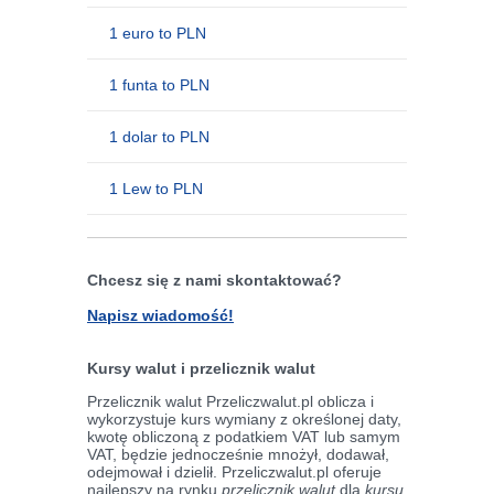
1 euro to PLN
1 funta to PLN
1 dolar to PLN
1 Lew to PLN
Chcesz się z nami skontaktować?
Napisz wiadomość!
Kursy walut i przelicznik walut
Przelicznik walut Przeliczwalut.pl oblicza i
wykorzystuje kurs wymiany z określonej daty,
kwotę obliczoną z podatkiem VAT lub samym
VAT, będzie jednocześnie mnożył, dodawał,
odejmował i dzielił. Przeliczwalut.pl oferuje
najlepszy na rynku
przelicznik walut
dla
kursu