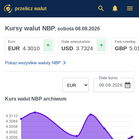
przelicz walut
Kursy walut NBP
,
sobota 08.08.2026
Euro
Dolar amerykański
Funt szterling
EUR
4.3010
USD
3.7324
GBP
5.0
Pokaż wszystkie waluty NBP
Data kursu
Kurs walut NBP archiwum