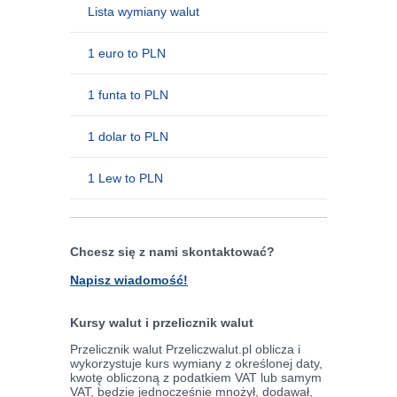
Lista wymiany walut
1 euro to PLN
1 funta to PLN
1 dolar to PLN
1 Lew to PLN
Chcesz się z nami skontaktować?
Napisz wiadomość!
Kursy walut i przelicznik walut
Przelicznik walut Przeliczwalut.pl oblicza i
wykorzystuje kurs wymiany z określonej daty,
kwotę obliczoną z podatkiem VAT lub samym
VAT, będzie jednocześnie mnożył, dodawał,