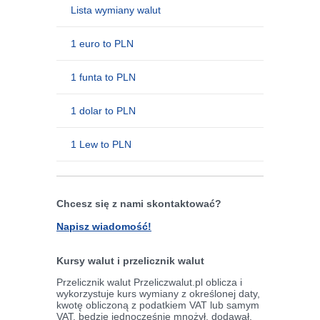
Lista wymiany walut
1 euro to PLN
1 funta to PLN
1 dolar to PLN
1 Lew to PLN
Chcesz się z nami skontaktować?
Napisz wiadomość!
Kursy walut i przelicznik walut
Przelicznik walut Przeliczwalut.pl oblicza i
wykorzystuje kurs wymiany z określonej daty,
kwotę obliczoną z podatkiem VAT lub samym
VAT, będzie jednocześnie mnożył, dodawał,