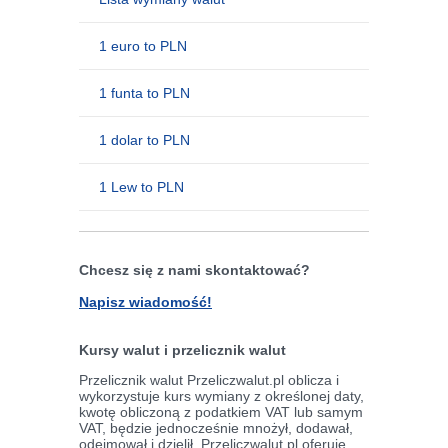
1 euro to PLN
1 funta to PLN
1 dolar to PLN
1 Lew to PLN
Chcesz się z nami skontaktować?
Napisz wiadomość!
Kursy walut i przelicznik walut
Przelicznik walut Przeliczwalut.pl oblicza i
wykorzystuje kurs wymiany z określonej daty,
kwotę obliczoną z podatkiem VAT lub samym
VAT, będzie jednocześnie mnożył, dodawał,
odejmował i dzielił. Przeliczwalut.pl oferuje