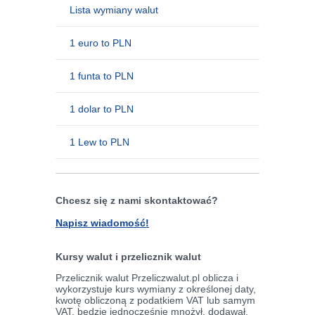
Lista wymiany walut
1 euro to PLN
1 funta to PLN
1 dolar to PLN
1 Lew to PLN
Chcesz się z nami skontaktować?
Napisz wiadomość!
Kursy walut i przelicznik walut
Przelicznik walut Przeliczwalut.pl oblicza i
wykorzystuje kurs wymiany z określonej daty,
kwotę obliczoną z podatkiem VAT lub samym
VAT, będzie jednocześnie mnożył, dodawał,