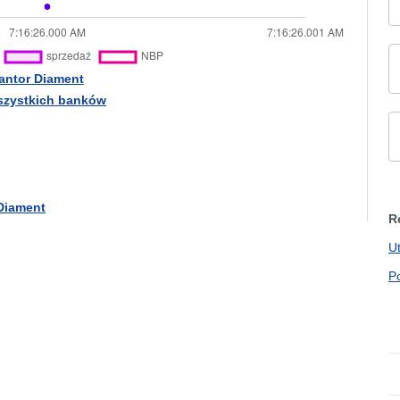
Kantor Diament
wszystkich banków
 Diament
R
U
P