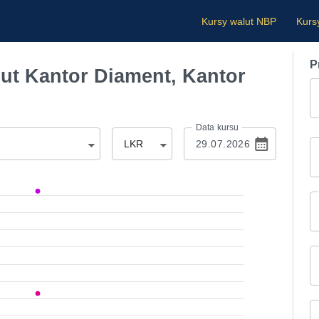
Kursy walut NBP
Kurs
P
t Kantor Diament, Kantor
Data kursu
LKR