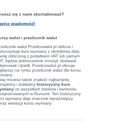
hcesz się z nami skontaktować?
apisz wiadomość!
ursy walut i przelicznik walut
zelicznik walut Przeliczwalut.pl oblicza i
korzystuje kurs wymiany z określonej daty,
wotę obliczoną z podatkiem VAT lub samym
AT, będzie jednocześnie mnożył, dodawał,
ejmował i dzielił. Przeliczwalut.pl oferuje
ajlepszy na rynku
przelicznik walut
dla
kursu
ymiany
.
taj możesz także znaleźć najbardziej
ompletny i dokładny
historyczny kurs
ymiany
ze wszystkich banków i kantorów
arejestrowanych w Rumunii. Ten
historyczny
urs wymiany
daje znacznie wyraźniejszy
braz ewolucji kursu wymiany.