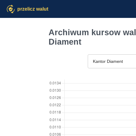
przelicz walut
Archiwum kursow walu
Diament
Kantor Diament