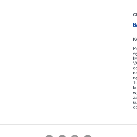
C
N
K
Pr
wy
k
V
od
n
w
Tu
k
w
z
k
o