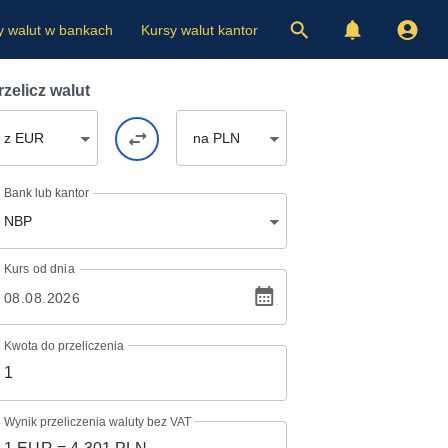
y walut w bankach
Kursy walut kantor
rzelicz walut
z EUR
na PLN
Bank lub kantor
NBP
Kurs
od dnia
Kwota do przeliczenia
Wynik przeliczenia waluty bez VAT