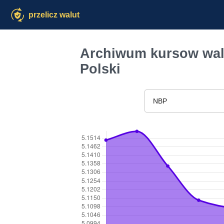
przelicz walut
Archiwum kursow wal
Polski
NBP