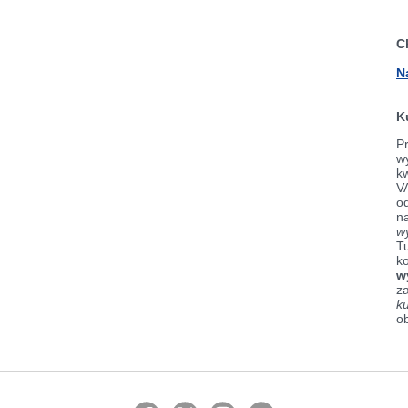
C
N
K
Pr
wy
k
V
od
n
w
Tu
k
w
z
k
o