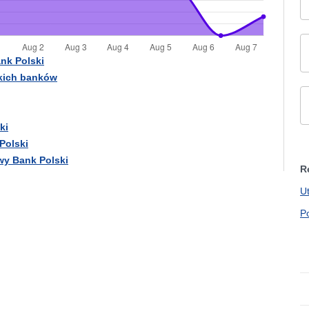
nk Polski
tkich banków
ki
Polski
wy Bank Polski
R
U
P