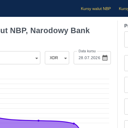
Kursy walut NBP
Kurs
P
ut NBP, Narodowy Bank
Data kursu
XDR