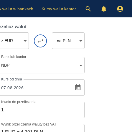
y walut w bankach
Kursy walut kantor
rzelicz walut
z EUR
na PLN
Bank lub kantor
NBP
Kurs
od dnia
Kwota do przeliczenia
Wynik przeliczenia waluty bez VAT