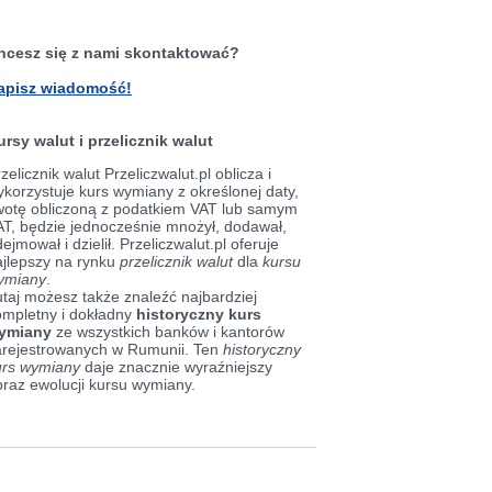
hcesz się z nami skontaktować?
apisz wiadomość!
ursy walut i przelicznik walut
zelicznik walut Przeliczwalut.pl oblicza i
korzystuje kurs wymiany z określonej daty,
wotę obliczoną z podatkiem VAT lub samym
AT, będzie jednocześnie mnożył, dodawał,
ejmował i dzielił. Przeliczwalut.pl oferuje
ajlepszy na rynku
przelicznik walut
dla
kursu
ymiany
.
taj możesz także znaleźć najbardziej
ompletny i dokładny
historyczny kurs
ymiany
ze wszystkich banków i kantorów
arejestrowanych w Rumunii. Ten
historyczny
urs wymiany
daje znacznie wyraźniejszy
braz ewolucji kursu wymiany.