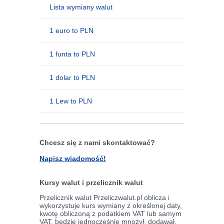
Lista wymiany walut
1 euro to PLN
1 funta to PLN
1 dolar to PLN
1 Lew to PLN
Chcesz się z nami skontaktować?
Napisz wiadomość!
Kursy walut i przelicznik walut
Przelicznik walut Przeliczwalut.pl oblicza i
wykorzystuje kurs wymiany z określonej daty,
kwotę obliczoną z podatkiem VAT lub samym
VAT, będzie jednocześnie mnożył, dodawał,