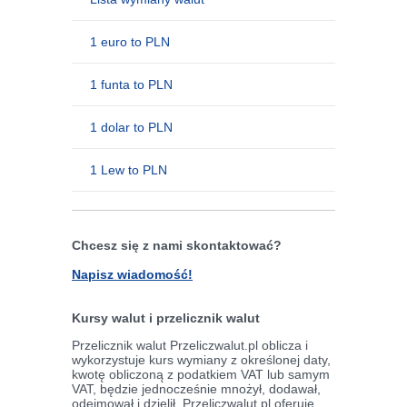
1 euro to PLN
1 funta to PLN
1 dolar to PLN
1 Lew to PLN
Chcesz się z nami skontaktować?
Napisz wiadomość!
Kursy walut i przelicznik walut
Przelicznik walut Przeliczwalut.pl oblicza i
wykorzystuje kurs wymiany z określonej daty,
kwotę obliczoną z podatkiem VAT lub samym
VAT, będzie jednocześnie mnożył, dodawał,
odejmował i dzielił. Przeliczwalut.pl oferuje