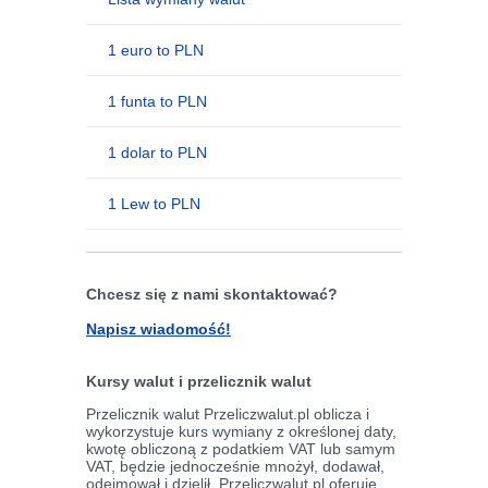
1 euro to PLN
1 funta to PLN
1 dolar to PLN
1 Lew to PLN
Chcesz się z nami skontaktować?
Napisz wiadomość!
Kursy walut i przelicznik walut
Przelicznik walut Przeliczwalut.pl oblicza i
wykorzystuje kurs wymiany z określonej daty,
kwotę obliczoną z podatkiem VAT lub samym
VAT, będzie jednocześnie mnożył, dodawał,
odejmował i dzielił. Przeliczwalut.pl oferuje