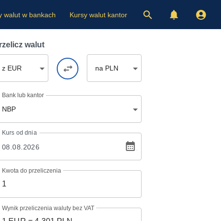
y walut w bankach
Kursy walut kantor
rzelicz walut
z EUR
na PLN
Bank lub kantor
NBP
Kurs
od dnia
Kwota do przeliczenia
Wynik przeliczenia waluty bez VAT