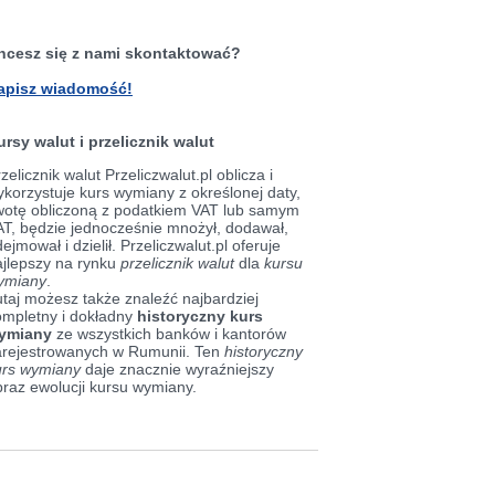
hcesz się z nami skontaktować?
apisz wiadomość!
ursy walut i przelicznik walut
zelicznik walut Przeliczwalut.pl oblicza i
korzystuje kurs wymiany z określonej daty,
wotę obliczoną z podatkiem VAT lub samym
AT, będzie jednocześnie mnożył, dodawał,
ejmował i dzielił. Przeliczwalut.pl oferuje
ajlepszy na rynku
przelicznik walut
dla
kursu
ymiany
.
taj możesz także znaleźć najbardziej
ompletny i dokładny
historyczny kurs
ymiany
ze wszystkich banków i kantorów
arejestrowanych w Rumunii. Ten
historyczny
urs wymiany
daje znacznie wyraźniejszy
braz ewolucji kursu wymiany.