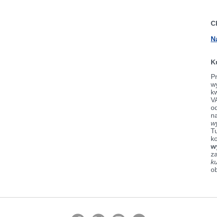
C
N
K
Pr
wy
k
V
od
n
w
Tu
k
w
z
k
o