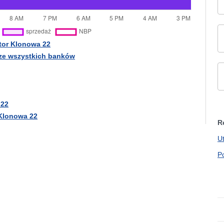
tor Klonowa 22
 ze wszystkich banków
 22
 Klonowa 22
R
U
P