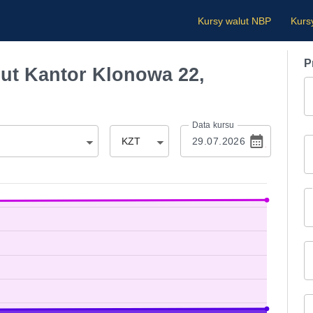
Kursy walut NBP
Kurs
P
ut Kantor Klonowa 22,
Data kursu
KZT