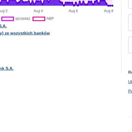
S.A.
y) ze wszystkich banków
nk S.A.
R
U
P