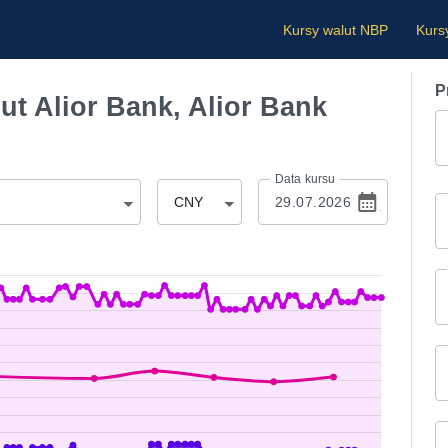
Kursy walut NBP
Kurs
P
t Alior Bank, Alior Bank
Data kursu
CNY