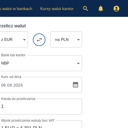
y walut w bankach
Kursy walut kantor
rzelicz walut
z EUR
na PLN
Bank lub kantor
NBP
Kurs
od dnia
Kwota do przeliczenia
Wynik przeliczenia waluty bez VAT