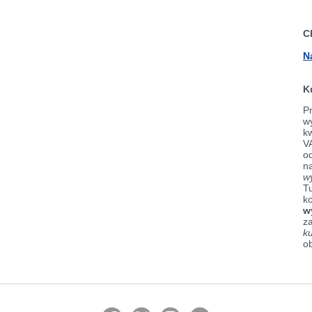
C
N
K
Pr
wy
k
V
od
n
w
Tu
k
w
z
k
o