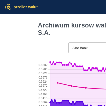
przelicz walut
Archiwum kursow walu
S.A.
Alior Bank