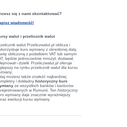
hcesz się z nami skontaktować?
apisz wiadomość!
ursy walut i przelicznik walut
zelicznik walut Przeliczwalut.pl oblicza i
korzystuje kurs wymiany z określonej daty,
wotę obliczoną z podatkiem VAT lub samym
AT, będzie jednocześnie mnożył, dodawał,
ejmował i dzielił. Przeliczwalut.pl oferuje
ajlepszy na rynku
przelicznik walut
dla
kursu
ymiany
.
taj możesz także znaleźć najbardziej
ompletny i dokładny
historyczny kurs
ymiany
ze wszystkich banków i kantorów
arejestrowanych w Rumunii. Ten
historyczny
urs wymiany
daje znacznie wyraźniejszy
braz ewolucji kursu wymiany.