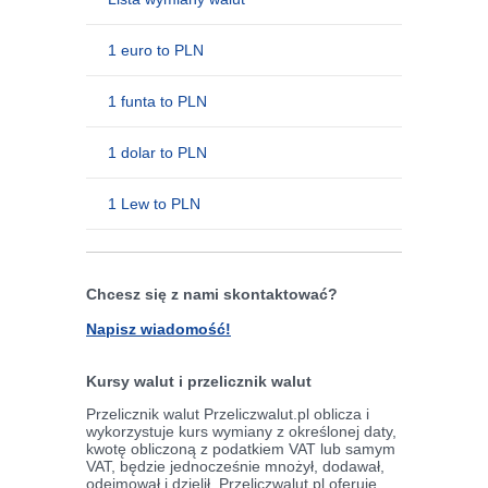
1 euro to PLN
1 funta to PLN
1 dolar to PLN
1 Lew to PLN
Chcesz się z nami skontaktować?
Napisz wiadomość!
Kursy walut i przelicznik walut
Przelicznik walut Przeliczwalut.pl oblicza i
wykorzystuje kurs wymiany z określonej daty,
kwotę obliczoną z podatkiem VAT lub samym
VAT, będzie jednocześnie mnożył, dodawał,
odejmował i dzielił. Przeliczwalut.pl oferuje