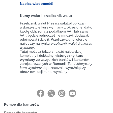
Napisz wiadomość!
Kursy walut i przelicznik walut
Przelicznik walut Przeliczwalut.pl oblicza i
wykorzystuje kurs wymiany z określonej daty,
kwotę obliczoną z podatkiem VAT lub samym
VAT, będzie jednocześnie mnożył, dodawał,
odejmował i dzielił. Przeliczwalut.pl oferuje
najlepszy na rynku
przelicznik walut
dla
kursu
wymiany
.
Tutaj możesz także znaleźć najbardziej
kompletny i dokładny
historyczny kurs
wymiany
ze wszystkich banków i kantorów
zarejestrowanych w Rumunii. Ten
historyczny
kurs wymiany
daje znacznie wyraźniejszy
obraz ewolucji kursu wymiany.
Pomoc dla kantorów
Pomoc dla kantorów