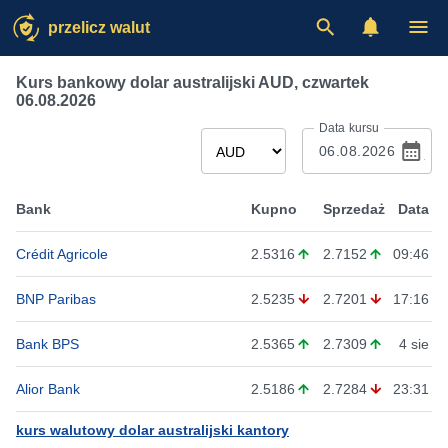
przelicz walut
Kurs bankowy dolar australijski AUD
,
czwartek
06.08.2026
Data kursu
Bank
Kupno
Sprzedaż
Data
Crédit Agricole
2.5316
2.7152
09:46
BNP Paribas
2.5235
2.7201
17:16
Bank BPS
2.5365
2.7309
4 sie
Alior Bank
2.5186
2.7284
23:31
kurs walutowy dolar australijski kantory