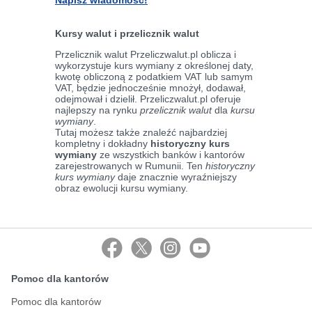
Napisz wiadomość!
Kursy walut i przelicznik walut
Przelicznik walut Przeliczwalut.pl oblicza i
wykorzystuje kurs wymiany z określonej daty,
kwotę obliczoną z podatkiem VAT lub samym
VAT, będzie jednocześnie mnożył, dodawał,
odejmował i dzielił. Przeliczwalut.pl oferuje
najlepszy na rynku
przelicznik walut
dla
kursu
wymiany
.
Tutaj możesz także znaleźć najbardziej
kompletny i dokładny
historyczny kurs
wymiany
ze wszystkich banków i kantorów
zarejestrowanych w Rumunii. Ten
historyczny
kurs wymiany
daje znacznie wyraźniejszy
obraz ewolucji kursu wymiany.
Pomoc dla kantorów
Pomoc dla kantorów