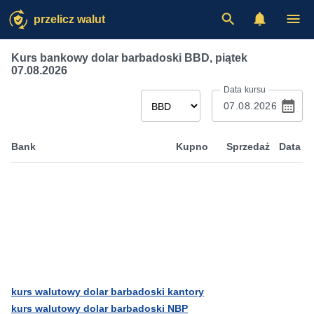
przelicz walut
Kurs bankowy dolar barbadoski BBD
,
piątek
07.08.2026
Data kursu
Bank
Kupno
Sprzedaż
Data
kurs walutowy dolar barbadoski kantory
kurs walutowy dolar barbadoski NBP