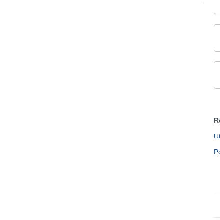
R
U
P