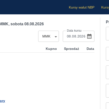
Kursy walut NBP
Kurs
P
) MMK
,
sobota 08.08.2026
Data kursu
MMK
Kupno
Sprzedaż
Data
ory