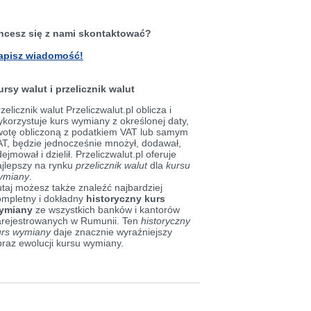
hcesz się z nami skontaktować?
apisz wiadomość!
ursy walut i przelicznik walut
zelicznik walut Przeliczwalut.pl oblicza i
korzystuje kurs wymiany z określonej daty,
wotę obliczoną z podatkiem VAT lub samym
AT, będzie jednocześnie mnożył, dodawał,
ejmował i dzielił. Przeliczwalut.pl oferuje
ajlepszy na rynku
przelicznik walut
dla
kursu
ymiany
.
taj możesz także znaleźć najbardziej
ompletny i dokładny
historyczny kurs
ymiany
ze wszystkich banków i kantorów
arejestrowanych w Rumunii. Ten
historyczny
urs wymiany
daje znacznie wyraźniejszy
braz ewolucji kursu wymiany.