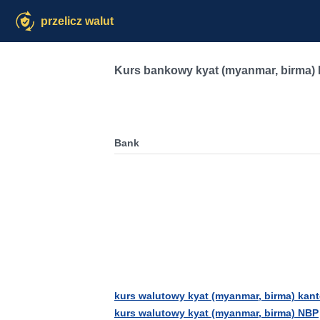
przelicz walut
Kurs bankowy kyat (myanmar, birma
Bank
kurs walutowy kyat (myanmar, birma) kant
kurs walutowy kyat (myanmar, birma) NBP