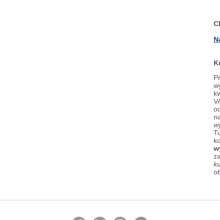
C
N
K
Pr
wy
k
V
od
n
w
Tu
k
w
z
k
o