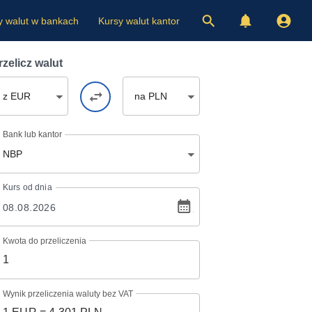
y walut w bankach
Kursy walut kantor
rzelicz walut
z EUR
na PLN
Bank lub kantor
NBP
Kurs
od dnia
Kwota do przeliczenia
Wynik przeliczenia waluty bez VAT