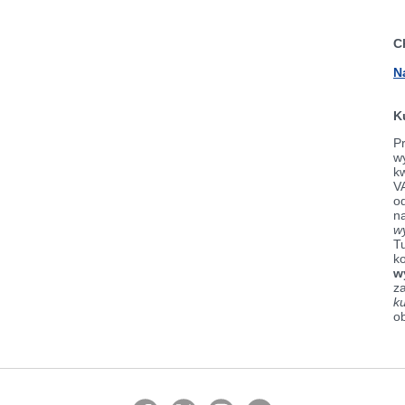
C
N
K
Pr
wy
k
V
od
n
w
Tu
k
w
z
k
o