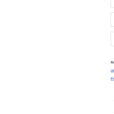
R
U
P