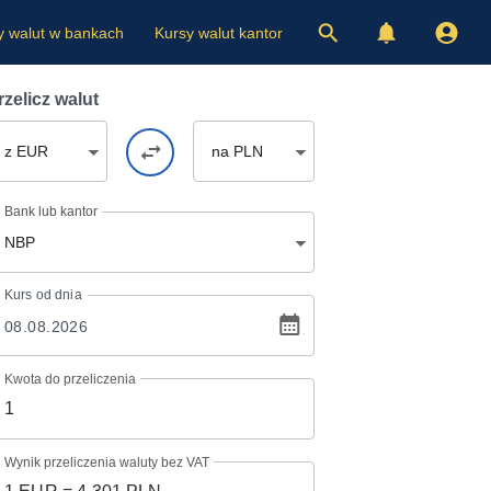
y walut w bankach
Kursy walut kantor
rzelicz walut
z EUR
na PLN
Bank lub kantor
NBP
Kurs
od dnia
Kwota do przeliczenia
Wynik przeliczenia waluty bez VAT