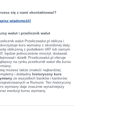
hcesz się z nami skontaktować?
apisz wiadomość!
ursy walut i przelicznik walut
zelicznik walut Przeliczwalut.pl oblicza i
korzystuje kurs wymiany z określonej daty,
wotę obliczoną z podatkiem VAT lub samym
AT, będzie jednocześnie mnożył, dodawał,
ejmował i dzielił. Przeliczwalut.pl oferuje
ajlepszy na rynku
przelicznik walut
dla
kursu
ymiany
.
taj możesz także znaleźć najbardziej
ompletny i dokładny
historyczny kurs
ymiany
ze wszystkich banków i kantorów
arejestrowanych w Rumunii. Ten
historyczny
urs wymiany
daje znacznie wyraźniejszy
braz ewolucji kursu wymiany.