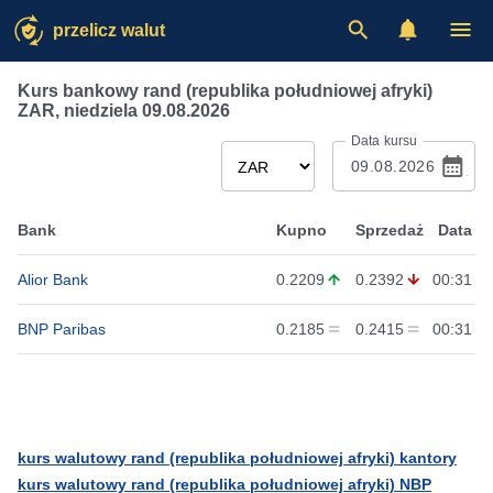
przelicz walut
Kurs bankowy rand (republika południowej afryki)
ZAR
,
niedziela 09.08.2026
Data kursu
Bank
Kupno
Sprzedaż
Data
Alior Bank
0.2209
0.2392
00:31
BNP Paribas
0.2185
0.2415
00:31
kurs walutowy rand (republika południowej afryki) kantory
kurs walutowy rand (republika południowej afryki) NBP