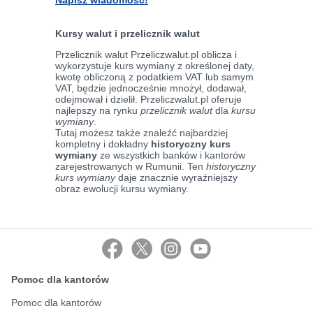
Napisz wiadomość!
Kursy walut i przelicznik walut
Przelicznik walut Przeliczwalut.pl oblicza i
wykorzystuje kurs wymiany z określonej daty,
kwotę obliczoną z podatkiem VAT lub samym
VAT, będzie jednocześnie mnożył, dodawał,
odejmował i dzielił. Przeliczwalut.pl oferuje
najlepszy na rynku
przelicznik walut
dla
kursu
wymiany
.
Tutaj możesz także znaleźć najbardziej
kompletny i dokładny
historyczny kurs
wymiany
ze wszystkich banków i kantorów
zarejestrowanych w Rumunii. Ten
historyczny
kurs wymiany
daje znacznie wyraźniejszy
obraz ewolucji kursu wymiany.
Pomoc dla kantorów
Pomoc dla kantorów