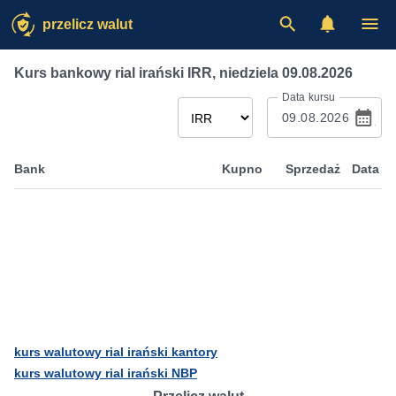
przelicz walut
Kurs bankowy rial irański IRR
,
niedziela 09.08.2026
Data kursu
Bank
Kupno
Sprzedaż
Data
kurs walutowy rial irański kantory
kurs walutowy rial irański NBP