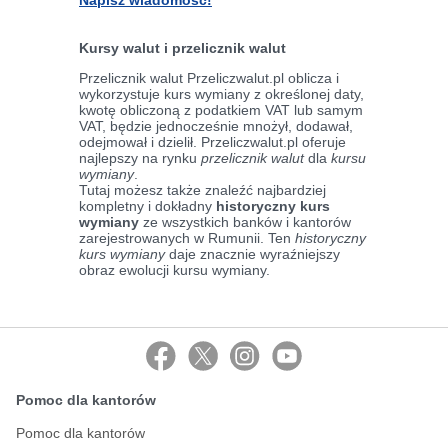
Napisz wiadomość!
Kursy walut i przelicznik walut
Przelicznik walut Przeliczwalut.pl oblicza i
wykorzystuje kurs wymiany z określonej daty,
kwotę obliczoną z podatkiem VAT lub samym
VAT, będzie jednocześnie mnożył, dodawał,
odejmował i dzielił. Przeliczwalut.pl oferuje
najlepszy na rynku
przelicznik walut
dla
kursu
wymiany
.
Tutaj możesz także znaleźć najbardziej
kompletny i dokładny
historyczny kurs
wymiany
ze wszystkich banków i kantorów
zarejestrowanych w Rumunii. Ten
historyczny
kurs wymiany
daje znacznie wyraźniejszy
obraz ewolucji kursu wymiany.
Pomoc dla kantorów
Pomoc dla kantorów