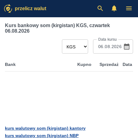
przelicz walut
Kurs bankowy som (kirgistan) KGS
,
czwartek
06.08.2026
Data kursu
Bank
Kupno
Sprzedaż
Data
kurs walutowy som (kirgistan) kantory
kurs walutowy som (kirgistan) NBP