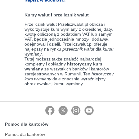
Napisz wiadomość!
Kursy walut i przelicznik walut
Przelicznik walut Przeliczwalut.pl oblicza i
wykorzystuje kurs wymiany z określonej daty,
kwotę obliczoną z podatkiem VAT lub samym
VAT, będzie jednocześnie mnożył, dodawał,
odejmował i dzielił. Przeliczwalut.pl oferuje
najlepszy na rynku
przelicznik walut
dla
kursu
wymiany
.
Tutaj możesz także znaleźć najbardziej
kompletny i dokładny
historyczny kurs
wymiany
ze wszystkich banków i kantorów
zarejestrowanych w Rumunii. Ten
historyczny
kurs wymiany
daje znacznie wyraźniejszy
obraz ewolucji kursu wymiany.
Pomoc dla kantorów
Pomoc dla kantorów