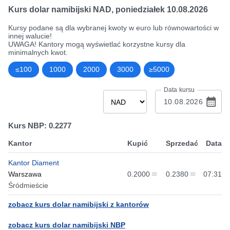
Kurs dolar namibijski NAD
,
poniedziałek 10.08.2026
Kursy podane są dla wybranej kwoty w euro lub równowartości w
innej walucie!
UWAGA! Kantory mogą wyświetlać korzystne kursy dla
minimalnych kwot.
≤100
1000
2000
3000
≥5000
Data kursu
Kurs NBP: 0.2277
Kantor
Kupić
Sprzedać
Data
Kantor Diament
Warszawa
0.2000
0.2380
07:31
Śródmieście
zobacz kurs dolar namibijski z kantorów
zobacz kurs dolar namibijski NBP