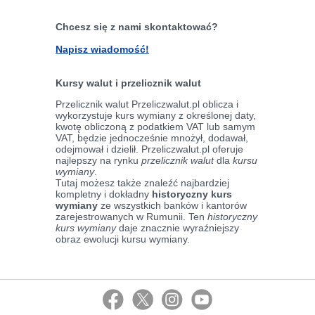
Chcesz się z nami skontaktować?
Napisz wiadomość!
Kursy walut i przelicznik walut
Przelicznik walut Przeliczwalut.pl oblicza i
wykorzystuje kurs wymiany z określonej daty,
kwotę obliczoną z podatkiem VAT lub samym
VAT, będzie jednocześnie mnożył, dodawał,
odejmował i dzielił. Przeliczwalut.pl oferuje
najlepszy na rynku
przelicznik walut
dla
kursu
wymiany
.
Tutaj możesz także znaleźć najbardziej
kompletny i dokładny
historyczny kurs
wymiany
ze wszystkich banków i kantorów
zarejestrowanych w Rumunii. Ten
historyczny
kurs wymiany
daje znacznie wyraźniejszy
obraz ewolucji kursu wymiany.