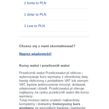
1 funta to PLN
1 dolar to PLN
1 Lew to PLN
Chcesz się z nami skontaktować?
Napisz wiadomość!
Kursy walut i przelicznik walut
Przelicznik walut Przeliczwalut.pl oblicza i
wykorzystuje kurs wymiany z określonej daty,
kwotę obliczoną z podatkiem VAT lub samym
VAT, będzie jednocześnie mnożył, dodawał,
odejmował i dzielił. Przeliczwalut.pl oferuje
najlepszy na rynku
przelicznik walut
dla
kursu
wymiany
.
Tutaj możesz także znaleźć najbardziej
kompletny i dokładny
historyczny kurs
wymiany
ze wszystkich banków i kantorów