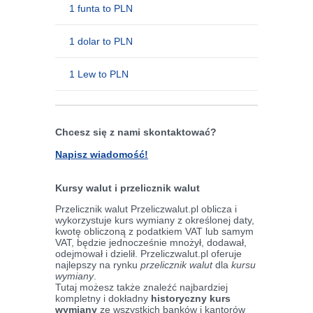
1 funta to PLN
1 dolar to PLN
1 Lew to PLN
Chcesz się z nami skontaktować?
Napisz wiadomość!
Kursy walut i przelicznik walut
Przelicznik walut Przeliczwalut.pl oblicza i
wykorzystuje kurs wymiany z określonej daty,
kwotę obliczoną z podatkiem VAT lub samym
VAT, będzie jednocześnie mnożył, dodawał,
odejmował i dzielił. Przeliczwalut.pl oferuje
najlepszy na rynku
przelicznik walut
dla
kursu
wymiany
.
Tutaj możesz także znaleźć najbardziej
kompletny i dokładny
historyczny kurs
wymiany
ze wszystkich banków i kantorów