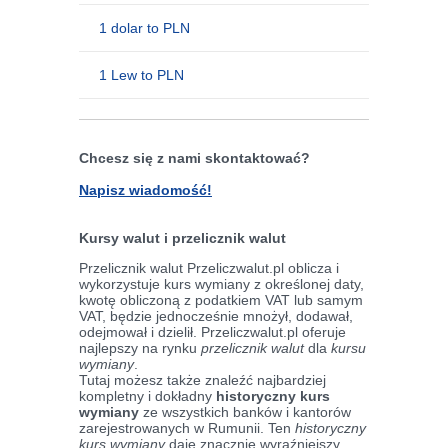
1 dolar to PLN
1 Lew to PLN
Chcesz się z nami skontaktować?
Napisz wiadomość!
Kursy walut i przelicznik walut
Przelicznik walut Przeliczwalut.pl oblicza i
wykorzystuje kurs wymiany z określonej daty,
kwotę obliczoną z podatkiem VAT lub samym
VAT, będzie jednocześnie mnożył, dodawał,
odejmował i dzielił. Przeliczwalut.pl oferuje
najlepszy na rynku
przelicznik walut
dla
kursu
wymiany
.
Tutaj możesz także znaleźć najbardziej
kompletny i dokładny
historyczny kurs
wymiany
ze wszystkich banków i kantorów
zarejestrowanych w Rumunii. Ten
historyczny
kurs wymiany
daje znacznie wyraźniejszy