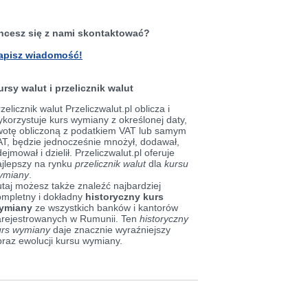
hcesz się z nami skontaktować?
apisz wiadomość!
ursy walut i przelicznik walut
zelicznik walut Przeliczwalut.pl oblicza i
korzystuje kurs wymiany z określonej daty,
wotę obliczoną z podatkiem VAT lub samym
AT, będzie jednocześnie mnożył, dodawał,
ejmował i dzielił. Przeliczwalut.pl oferuje
ajlepszy na rynku
przelicznik walut
dla
kursu
ymiany
.
taj możesz także znaleźć najbardziej
ompletny i dokładny
historyczny kurs
ymiany
ze wszystkich banków i kantorów
arejestrowanych w Rumunii. Ten
historyczny
urs wymiany
daje znacznie wyraźniejszy
braz ewolucji kursu wymiany.