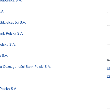
odowiska S.A.
.A.
łdzielczości S.A.
Bank Polska S.A.
olska S.A.
 S.A.
R
 Oszczędności Bank Polski S.A.
U
P
Polska S.A.