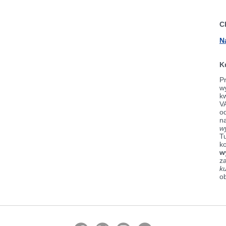
C
N
K
Pr
wy
k
V
od
n
w
Tu
k
w
z
k
o