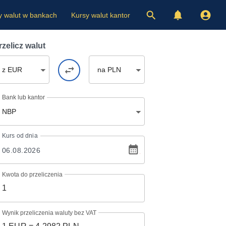
y walut w bankach
Kursy walut kantor
rzelicz walut
z EUR
na PLN
Bank lub kantor
NBP
Kurs
od dnia
Kwota do przeliczenia
Wynik przeliczenia waluty bez VAT