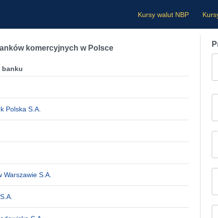
Kursy walut NBP
Kurs
P
banków komercyjnych w Polsce
a banku
k Polska S.A.
 Warszawie S.A.
S.A.